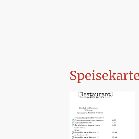
Restaurant Am Pütt Waltrop
Speisekart